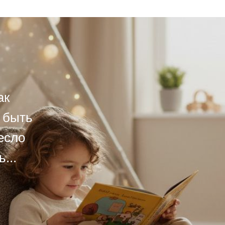
ак
ы быть
есло
...