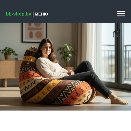
bb-shop.by
|
МЕНЮ