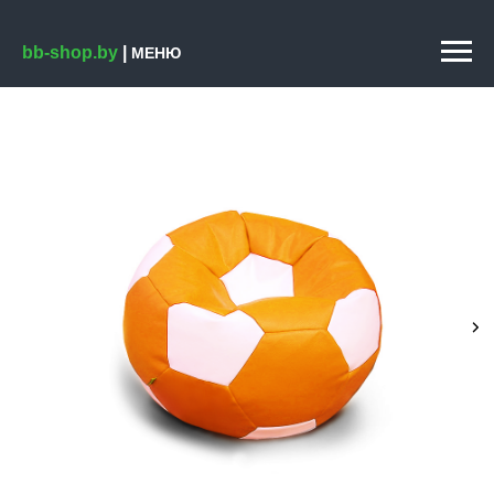
bb-shop.by
|
МЕНЮ