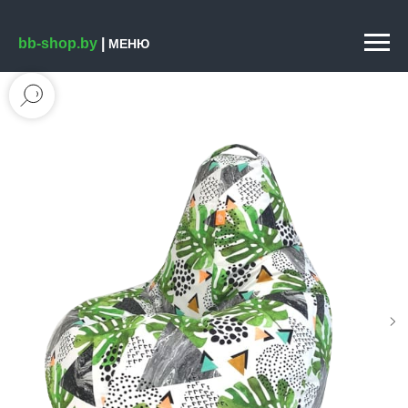
bb-shop.by
|
МЕНЮ