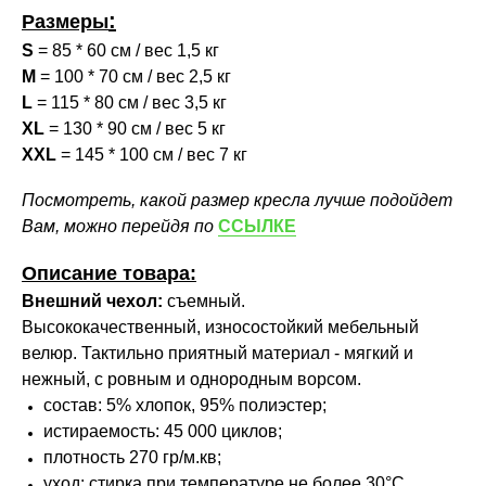
:
Размеры
S
= 85 * 60 см / вес 1,5 кг
M
= 100 * 70 см / вес 2,5 кг
L
= 115 * 80 см / вес 3,5 кг
XL
= 130 * 90 см / вес 5 кг
XXL
= 145 * 100 см / вес 7 кг
Посмотреть, какой размер кресла лучше подойдет
Вам, можно перейдя по
ССЫЛКЕ
Описание товара:
Внешний чехол:
съемный.
Высококачественный, износостойкий мебельный
велюр. Тактильно приятный материал - мягкий и
нежный, с ровным и однородным ворсом.
состав: 5% хлопок, 95% полиэстер;
истираемость: 45 000 циклов;
плотность 270 гр/м.кв;
уход: стирка при температуре не более 30°С,