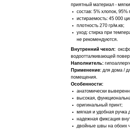
приятный материал - мягк
состав: 5% хлопок, 95% 
истираемость: 45 000 ци
плотность 270 гр/м.кв;
уход: стирка при темпер
не рекомендуются.
Внутренний чехол:
оксфо
водоотталкивающей повер
Наполнитель:
гипоаллерг
Применение
: для дома / 
помещения.
Особенности:
анатомически выверенн
высокая, функциональна
оригинальный принт;
мягкая и удобная ручка 
надежная фиксация внут
двойные швы на обоих ч