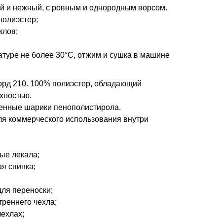
ий и нежный, с ровным и однородным ворсом.
полиэстер;
клов;
атуре не более 30°С, отжим и сушка в машине
рд 210. 100% полиэстер, обладающий
хностью.
енные шарики пенополистирола.
для коммерческого использования внутри
ые лекала;
я спинка;
для переноски;
реннего чехла;
ехлах;