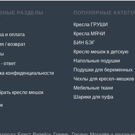
ВНЫЕ РАЗДЕЛЫ
ПОПУЛЯРНЫЕ КАТЕГО
Кресла ГРУШИ
г
Кресла МЯЧИ
ка и оплата
БИН БЭГ
я / возврат
Кресло мешок в детскую
ты
Напольные подушки
- ответ
Подушки для беременных
ка конфиденциальности
Чехлы для кресел–мешков
Мебельные ткани
брать кресло мешок
Шарики для пуфа
м
 города:
Брест
,
Витебск
,
Гомель
,
Гродно
,
Могилёв
и другие м