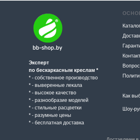
ОСНО
Катало
Достав
Гаранти
Контак
Эксперт
Вопрос 
по бескаркасным креслам *
Полити
* - собственное производство
* - выверенные лекала
* - высокое качество
Как вы
* - разнообразие моделей
* - стильные расцветки
Шоу-ру
* - разумные цены
* - бесплатная доставка
Доставляем в