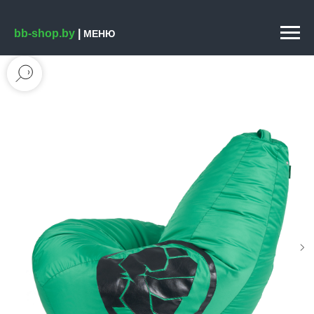
bb-shop.by
|
МЕНЮ