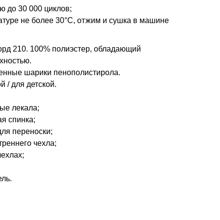
ю до 30 000 циклов;
атуре не более 30°С, отжим и сушка в машине
рд 210. 100% полиэстер, обладающий
хностью.
енные шарики пенополистирола.
й / для детской.
ые лекала;
я спинка;
для переноски;
реннего чехла;
ехлах;
ль.