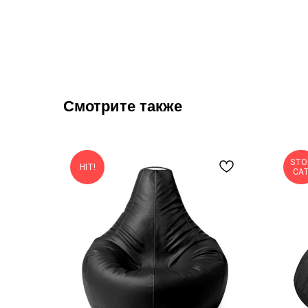
Смотрите также
STO
HIT!
CA