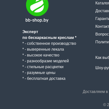
Катало
Достав
Гаранти
Контак
Эксперт
Вопрос 
по бескаркасным креслам *
Полити
* - собственное производство
* - выверенные лекала
* - высокое качество
Как вы
* - разнообразие моделей
* - стильные расцветки
Шоу-ру
* - разумные цены
* - бесплатная доставка
Доставляем в
© 2