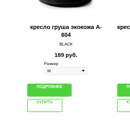
кресло груша экокожа A-
кре
604
BLACK
189
руб.
Размер
ПОДРОБНЕЕ
П
КУПИТЬ
К