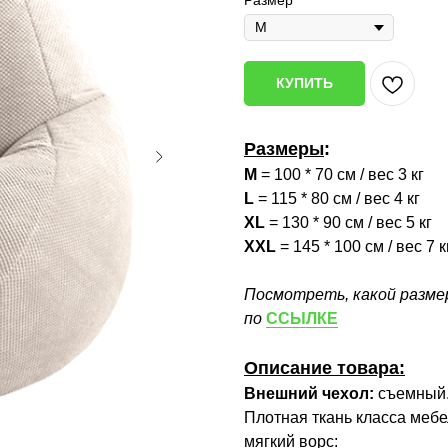
Размер
КУПИТЬ
Размеры
:
M
= 100 * 70 см / вес 3 кг
L
= 115 * 80 см / вес 4 кг
XL
= 130 * 90 см / вес 5 кг
XXL
= 145 * 100 см / вес 7 к
Посмотреть, какой разме
по
ССЫЛКЕ
Описание товара:
Внешний чехол:
съемный
Плотная ткань класса меб
мягкий ворс: