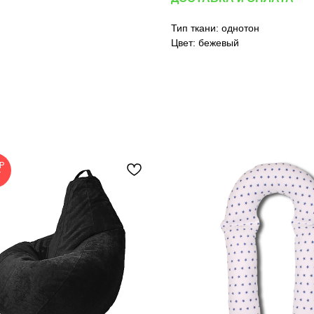
Тип ткани: однотон
Цвет: бежевый
P
T