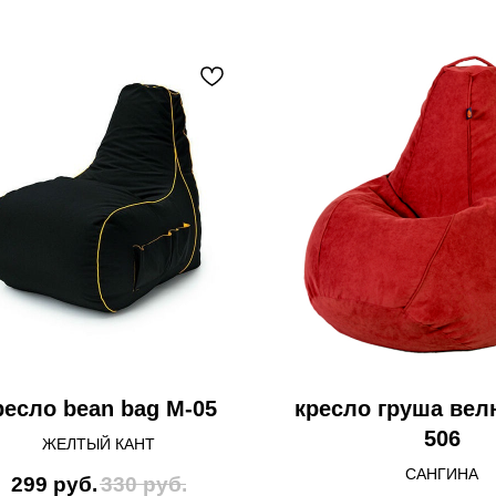
ресло bean bag M-05
кресло груша велю
506
ЖЕЛТЫЙ КАНТ
САНГИНА
299
руб.
330
руб.