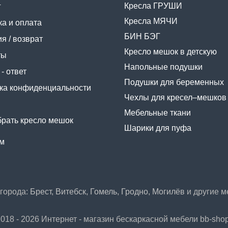
Кресла ГРУШИ
г
Кресла МЯЧИ
ка и оплата
БИН БЭГ
я / возврат
Кресло мешок в детскую
ты
Напольные подушки
- ответ
Подушки для беременных
ка конфиденциальности
Чехлы для кресел–мешков
Мебельные ткани
брать кресло мешок
Шарики для пуфа
м
 города:
Брест
,
Витебск
,
Гомель
,
Гродно
,
Могилёв
и другие м
018 - 2026 Интернет - магазин бескаркасной мебели bb-sho