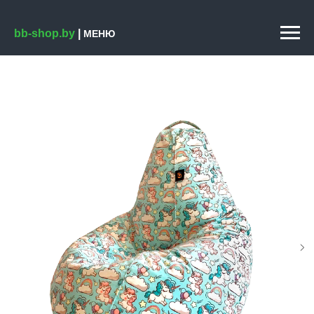
bb-shop.by
|
МЕНЮ