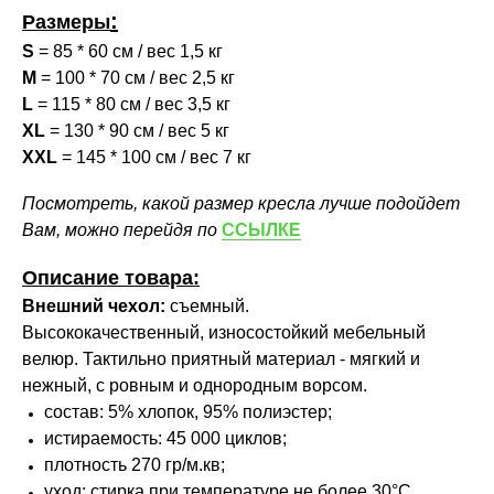
:
Размеры
S
= 85 * 60 см / вес 1,5 кг
M
= 100 * 70 см / вес 2,5 кг
L
= 115 * 80 см / вес 3,5 кг
XL
= 130 * 90 см / вес 5 кг
XXL
= 145 * 100 см / вес 7 кг
Посмотреть, какой размер кресла лучше подойдет
Вам, можно перейдя по
ССЫЛКЕ
Описание товара:
Внешний чехол:
съемный.
Высококачественный, износостойкий мебельный
велюр. Тактильно приятный материал - мягкий и
нежный, с ровным и однородным ворсом.
состав: 5% хлопок, 95% полиэстер;
истираемость: 45 000 циклов;
плотность 270 гр/м.кв;
уход: стирка при температуре не более 30°С,