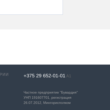
РИИ
+375 29 652-01-
01
А1
Частное предприятие "Бувардия"
УНП 191607701, регистрация
26.07.2012, Мингорисполком