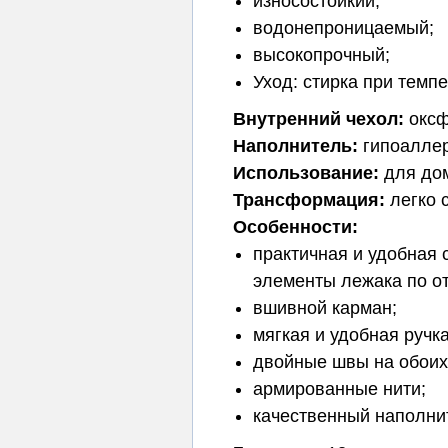
износостойкий;
водонепроницаемый;
высокопрочный;
Уход: стирка при темп
Внутренний чехол:
оксф
Наполнитель:
гипоаллер
Использование:
для дом
Трансформация:
легко 
Особенности:
практичная и удобная 
элементы лежака по о
вшивной карман;
мягкая и удобная ручк
двойные швы на обоих
армированные нити;
качественный наполни