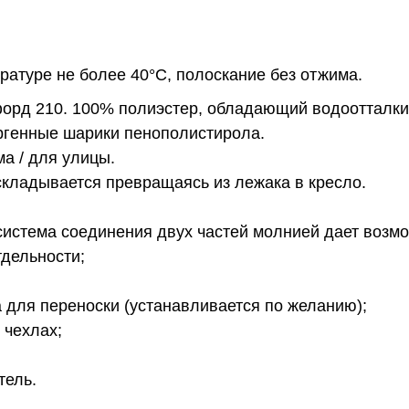
ературе не более 40°С, полоскание без отжима.
орд 210. 100% полиэстер, обладающий водоотталк
генные шарики пенополистирола.
а / для улицы.
складывается превращаясь из лежака в кресло.
система соединения двух частей молнией дает возм
тдельности;
а для переноски (устанавливается по желанию);
 чехлах;
тель.