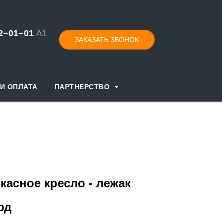
52−01−
0
1
А1
ЗАКАЗАТЬ ЗВОНОК
И ОПЛАТА
ПАРТНЕРСТВО
касное кресло - лежак
рд