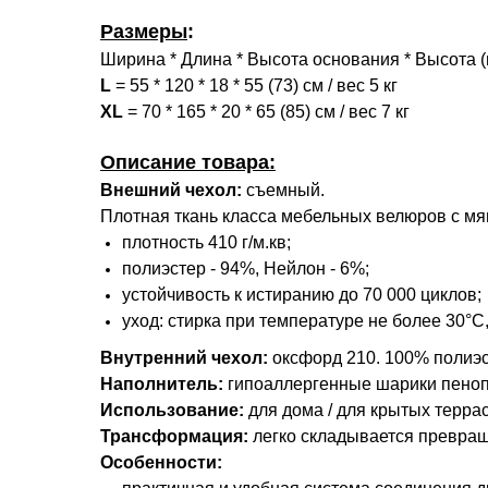
Размеры
:
Ширина * Длина * Высота основания * Высота 
L
= 55 * 120 * 18 * 55 (73) см / вес 5 кг
XL
= 70 * 165 * 20 * 65 (85) см / вес 7 кг
Описание товара:
Внешний чехол:
съемный.
Плотная ткань класса мебельных велюров с мя
плотность 410 г/м.кв;
полиэстер - 94%, Нейлон - 6%;
устойчивость к истиранию до 70 000 циклов;
уход: стирка при температуре не более 30°С
Внутренний чехол:
оксфорд 210. 100% полиэ
Наполнитель:
гипоаллергенные шарики пеноп
Использование:
для дома / для крытых террас
Трансформация:
легко складывается превращ
Особенности: