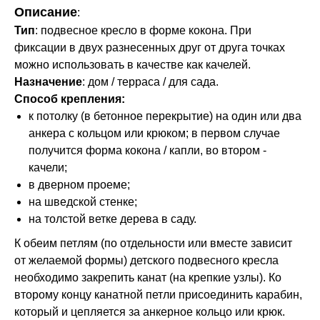
Описание
:
Тип
: подвесное кресло в форме кокона. При
фиксации в двух разнесенных друг от друга точках
можно использовать в качестве как качелей.
Назначение
: дом / терраса / для сада.
Способ крепления:
к потолку (в бетонное перекрытие) на один или два
анкера с кольцом или крюком; в первом случае
получится форма кокона / капли, во втором -
качели;
в дверном проеме;
на шведской стенке;
на толстой ветке дерева в саду.
К обеим петлям (по отдельности или вместе зависит
от желаемой формы) детского подвесного кресла
необходимо закрепить канат (на крепкие узлы). Ко
второму концу канатной петли присоединить карабин,
который и цепляется за анкерное кольцо или крюк.