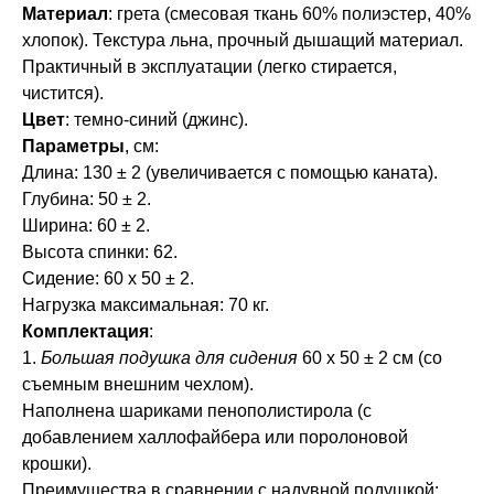
Материал
: грета (смесовая ткань 60% полиэстер, 40%
хлопок). Текстура льна, прочный дышащий материал.
Практичный в эксплуатации (легко стирается,
чистится).
Цвет
: темно-синий (джинс).
Параметры
, см:
Длина: 130 ± 2 (увеличивается с помощью каната).
Глубина: 50 ± 2.
Ширина: 60 ± 2.
Высота спинки: 62.
Сидение: 60 х 50 ± 2.
Нагрузка максимальная: 70 кг.
Комплектация
:
1.
Большая подушка для сидения
60 х 50 ± 2 см (со
съемным внешним чехлом).
Наполнена шариками пенополистирола (с
добавлением халлофайбера или поролоновой
крошки).
Преимущества в сравнении с надувной подушкой: