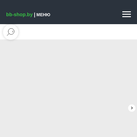
bb-shop.by
|
МЕНЮ