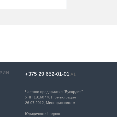
РИИ
+375 29 652-01-
01
А1
Частное предприятие "Бувардия"
УНП 191607701, регистрация
26.07.2012, Мингорисполком
Юридический адрес: