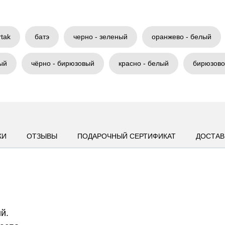
rtak
батэ
черно - зеленый
оранжево - белый
ый
чёрно - бирюзовый
красно - белый
бирюзово
КИ
ОТЗЫВЫ
ПОДАРОЧНЫЙ СЕРТИФИКАТ
ДОСТАВ
й.