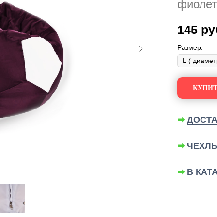
фиолет
145
ру
Размер:
КУПИТ
➡
ДОСТА
➡
ЧЕХЛЫ
➡
В КАТ