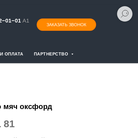
52−01−
0
1
А1
ЗАКАЗАТЬ ЗВОНОК
И ОПЛАТА
ПАРТНЕРСТВО
о мяч оксфорд
 81