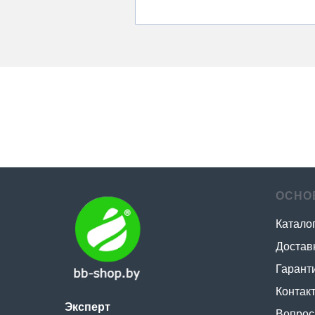
ОСНО
Катало
Достав
Гаранти
Контак
Эксперт
Вопрос 