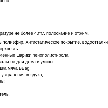
дюспо.
ературе не более 40°С, полоскание и отжим.
% полиэфир. Антистатическое покрытие, водоотталк
ерхность.
ргенные шарики пенополистирола
сальное для дома и улицы
шка мяча BBagi:
 устранения воздуха;
вы;
тель.