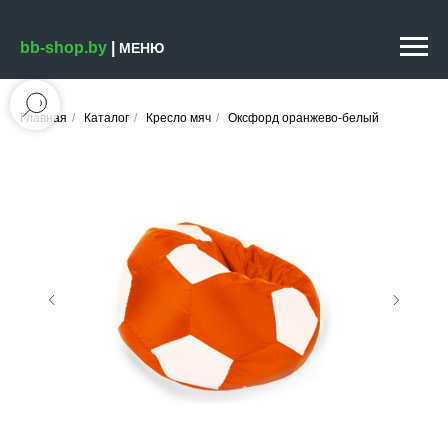
bb-shop.by
|
МЕНЮ
Главная
/
Каталог
/
Кресло мяч
/
Оксфорд оранжево-белый