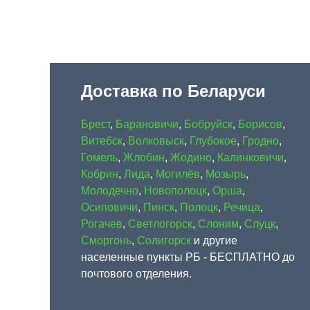
Доставка по Беларуси
Брест
,
Барановичи
,
Бобруйск
,
Борисов
,
Витебск
,
Волковыск
,
Глубокое
,
Гродно
,
Гомель
,
Жлобин
,
Жодино
,
Калинковичи
,
Кобрин
,
Лида
,
Могилёв
,
Мозырь
,
Молодечно
,
Новополоцк
,
Орша
,
Осиповичи
,
Пинск
,
Полоцк
,
Речица
,
Рогачев
,
Светлогорск
,
Слоним
,
Слуцк
,
Сморгонь
,
Солигорск
и другие
населенные пункты РБ - БЕСПЛАТНО до
почтового отделения.