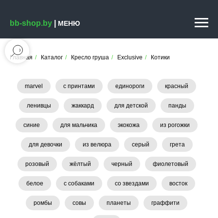
bb-shop.by
|
МЕНЮ
Главная
/
Каталог
/
Кресло груша
/
Exclusive
/
Котики
marvel
с принтами
единороги
красный
ленивцы
жаккард
для детской
панды
синие
для мальчика
экокожа
из рогожки
для девочки
из велюра
серый
грета
розовый
жёлтый
черный
фиолетовый
белое
с собаками
со звездами
восток
ромбы
совы
планеты
граффити