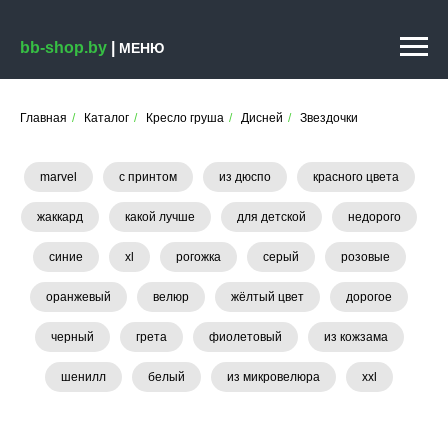
bb-shop.by
|
МЕНЮ
Главная
/
Каталог
/
Кресло груша
/
Дисней
/
Звездочки
marvel
с принтом
из дюспо
красного цвета
жаккард
какой лучше
для детской
недорого
синие
xl
рогожка
серый
розовые
оранжевый
велюр
жёлтый цвет
дорогое
черный
грета
фиолетовый
из кожзама
шенилл
белый
из микровелюра
xxl