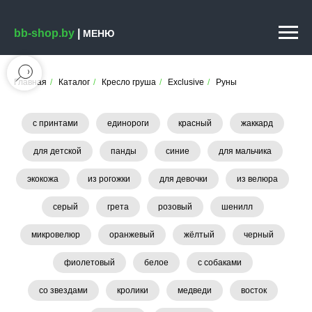
bb-shop.by
|
МЕНЮ
Главная
/
Каталог
/
Кресло груша
/
Exclusive
/
Руны
с принтами
единороги
красный
жаккард
для детской
панды
синие
для мальчика
экокожа
из рогожки
для девочки
из велюра
серый
грета
розовый
шенилл
микровелюр
оранжевый
жёлтый
черный
фиолетовый
белое
с собаками
со звездами
кролики
медведи
восток