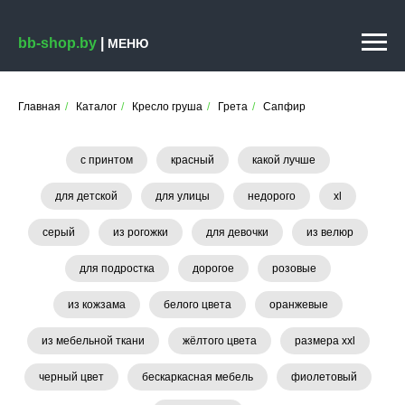
bb-shop.by
|
МЕНЮ
Главная
/
Каталог
/
Кресло груша
/
Грета
/
Сапфир
с принтом
красный
какой лучше
для детской
для улицы
недорого
xl
серый
из рогожки
для девочки
из велюр
для подростка
дорогое
розовые
из кожзама
белого цвета
оранжевые
из мебельной ткани
жёлтого цвета
размера xxl
черный цвет
бескаркасная мебель
фиолетовый