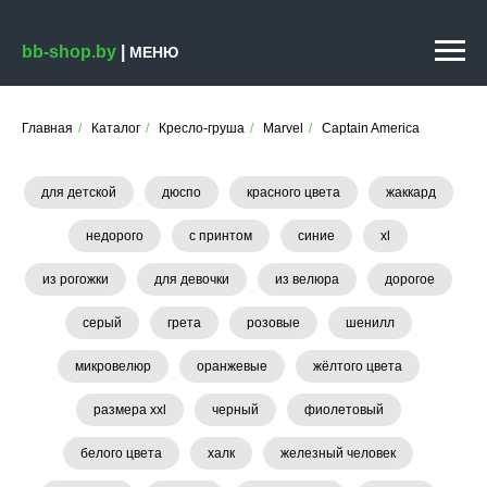
bb-shop.by
|
МЕНЮ
Главная
/
Каталог
/
Кресло-груша
/
Marvel
/
Captain America
для детской
дюспо
красного цвета
жаккард
недорого
с принтом
синие
xl
из рогожки
для девочки
из велюра
дорогое
серый
грета
розовые
шенилл
микровелюр
оранжевые
жёлтого цвета
размера xxl
черный
фиолетовый
белого цвета
халк
железный человек