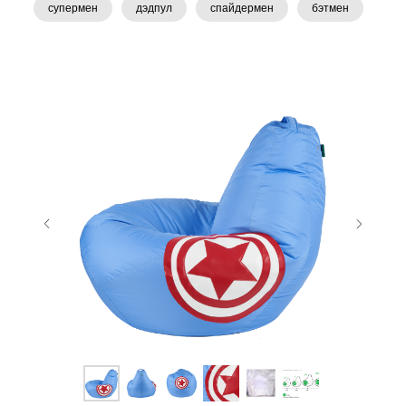
супермен
дэдпул
спайдермен
бэтмен