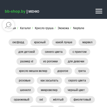
bb-shop.by
|
МЕНЮ
Главная
/
Каталог
/
Кресло груша
/
Экокожа
/
Neptunе
оксфорд
красный
какой лучше
марвел
для детской
синего цвета
с принтом
размер xl
из рогожки
для девочки
кресло мешок велюр
дорогое
грета
розовые
как засыпать
серого цвета
шенилл
микровелюр
черный цвет
оранжевый
xxl
жёлтый
фиолетовый