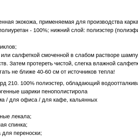
енная экокожа, применяемая для производства карк
 полиуретан - 100%; нижний слой: полиэстер (полиэфи
циклов;
й или салфеткой смоченной в слабом растворе шамп
ств. Затем протереть чистой, слегка влажной салфет
гать не ближе 40-60 см от источников тепла!
орд 210. 100% полиэстер, обладающий водоотталки
ргенные шарики пенополистирола
ма / для офиса / для кафе, кальянных
ные лекала;
ая спинка;
а для переноски;