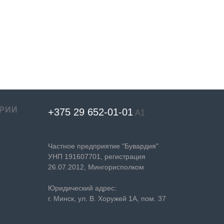
РИИ
+375 29 652-01-
01
А1
Частное предприятие "Бувардия"
УНП 191607701, регистрация
26.07.2012, Мингорисполком
Юридический адрес:
г. Минск, ул. В. Хоружей 1А, пом. 37