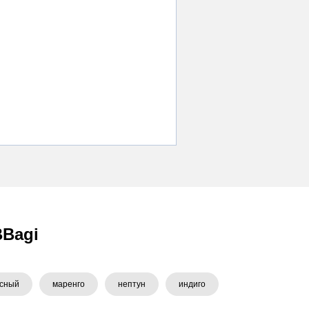
BBagi
асный
маренго
нептун
индиго