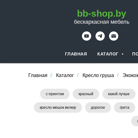
bb-shop.by
бескаркасная мебель
ГЛАВНАЯ
КАТАЛОГ
П
Главная
/
Каталог
/
Кресло груша
/
Экоко
с принтом
красный
какой лучше
кресло мешок велюр
дорогое
грета