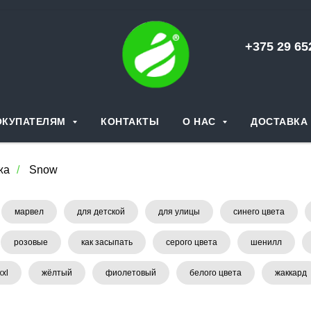
+375 29 6
ОКУПАТЕЛЯМ
КОНТАКТЫ
О НАС
ДОСТАВКА 
жа
/
Snow
марвел
для детской
для улицы
синего цвета
розовые
как засыпать
серого цвета
шенилл
xxl
жёлтый
фиолетовый
белого цвета
жаккард