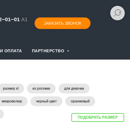
52−01−
0
1
А1
ЗАКАЗАТЬ ЗВОНОК
И ОПЛАТА
ПАРТНЕРСТВО
размер xl
из рогожки
для девочки
микровелюр
черный цвет
оранжевый
ПОДОБРАТЬ РАЗМЕР