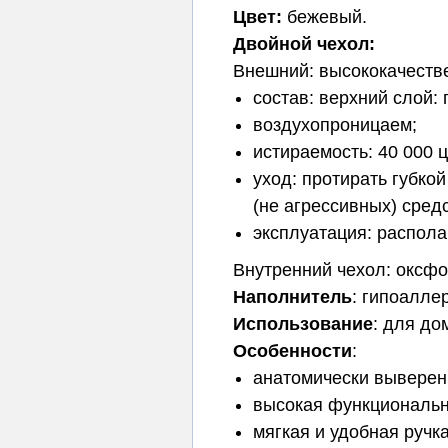
Цвет:
бежевый.
Двойной чехол:
Внешний: высококачеств
состав: верхний слой:
воздухопроницаем;
истираемость: 40 000 
уход: протирать губко
(не агрессивных) сред
эксплуатация: распола
Внутренний чехол: оксф
Наполнитель
: гипоалле
Использование
: для до
Особенности
:
анатомически выверен
высокая функциональн
мягкая и удобная ручк