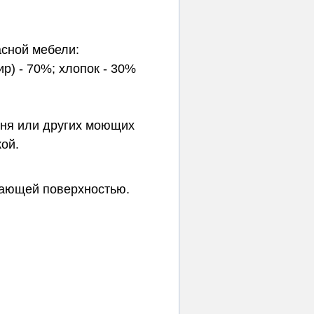
асной мебели:
р) - 70%; хлопок - 30%
уня или других моющих
кой.
вающей поверхностью.