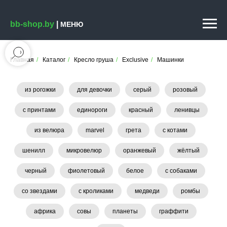
bb-shop.by
|
МЕНЮ
Главная
/
Каталог
/
Кресло груша
/
Exclusive
/
Машинки
из рогожки
для девочки
серый
розовый
с принтами
единороги
красный
ленивцы
из велюра
marvel
грета
с котами
шенилл
микровелюр
оранжевый
жёлтый
черный
фиолетовый
белое
с собаками
со звездами
с кроликами
медведи
ромбы
африка
совы
планеты
граффити