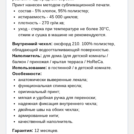
Принт нанесен методом сублимационной печати.
состав - 5% хлопок, 95% полиэстер;
истираемость - 45 000 циклов;
плотность - 270 гр/м.кв;
уход - стирка при температуре не более 30°С,
отжим и сушка в машине не рекомендуются.
Внутренний чехол
:
оксфорд 210. 100% полиэстер,
обладающий водоотталкивающей поверхностью.
Наполнитель:
для дома /для детской комнаты /
балкон / прихожая / крытая терраса / HoReCa.
Использование:
в гостинной / в детской комнате.
Особенности:
анатомически выверенные лекала;
функциональная спинка кресла;
оригинальный принт;
мягкая и удобная ручка для переноски;
надежная фиксация внутреннего чехла;
двойные швы на обоих чехлах;
армированные нити;
качественный наполнитель.
Гарантия:
12 месяцев.