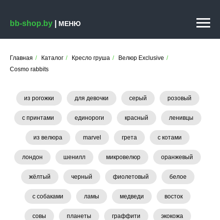
bb-shop.by
|
МЕНЮ
Главная
/
Каталог
/
Кресло груша
/
Велюр Exclusive
/
Cosmo rabbits
из рогожки
для девочки
серый
розовый
с принтами
единороги
красный
ленивцы
из велюра
marvel
грета
с котами
лондон
шенилл
микровелюр
оранжевый
жёлтый
черный
фиолетовый
белое
с собаками
ламы
медведи
восток
совы
планеты
граффити
экокожа