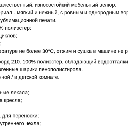
ачественный, износостойкий мебельный велюр.
риал - мягкий и нежный, с ровным и однородным во
сублимационной печати.
5% полиэстер;
циклов;
;
пературе не более 30°С, отжим и сушка в машине не 
орд 210. 100% полиэстер, обладающий водоотталк
генные шарики пенополистирола.
нной / в детской комнате.
ные лекала;
а кресла;
а для переноски;
утреннего чехла;