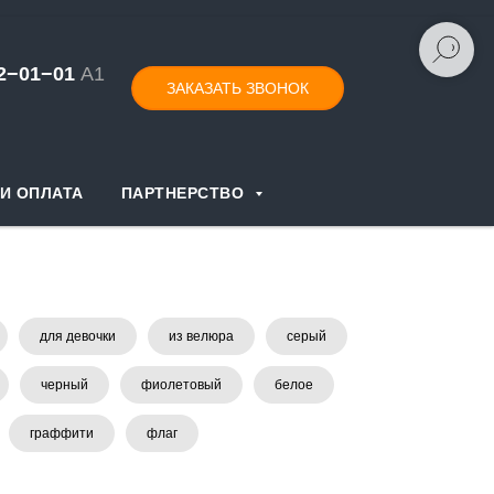
52−01−
0
1
А1
ЗАКАЗАТЬ ЗВОНОК
И ОПЛАТА
ПАРТНЕРСТВО
для девочки
из велюра
серый
черный
фиолетовый
белое
граффити
флаг