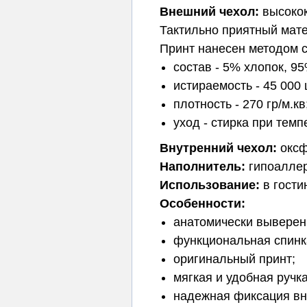
Внешний чехол:
высокок
Тактильно приятный мате
Принт нанесен методом 
состав - 5% хлопок, 9
истираемость - 45 000 
плотность - 270 гр/м.кв
уход - стирка при тем
Внутренний чехол
:
оксф
Наполнитель:
гипоаллер
Использование:
в гости
Особенности:
анатомически выверен
функциональная спинк
оригинальный принт;
мягкая и удобная ручк
надежная фиксация вн