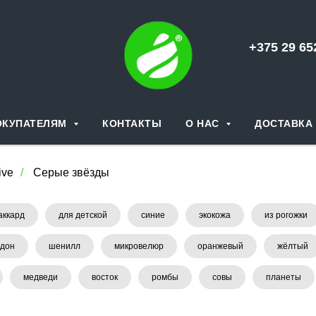
+375 29 6
ОКУПАТЕЛЯМ
КОНТАКТЫ
О НАС
ДОСТАВКА 
ive
/
Серые звёзды
аккард
для детской
синие
экокожа
из рогожки
дон
шенилл
микровелюр
оранжевый
жёлтый
медведи
восток
ромбы
совы
планеты