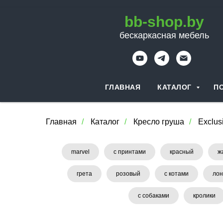
bb-shop.by
бескаркасная мебель
ГЛАВНАЯ
КАТАЛОГ
П
Главная
/
Каталог
/
Кресло груша
/
Exclus
marvel
с принтами
красный
ж
грета
розовый
с котами
лон
с собаками
кролики