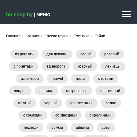
bb-shop.by
|
МЕНЮ
Главная
/
Каталог
/
Кресло груша
/
Exclusive
/
Тайли
из рогожки
для девочки
серый
розовый
с принтами
единороги
красный
ленивцы
из велюра
marvel
грета
с котами
лондон
шенилл
микровелюр
оранжевый
жёлтый
черный
фиолетовый
белое
с собаками
со звездами
с кроликами
медведи
ромбы
африка
совы