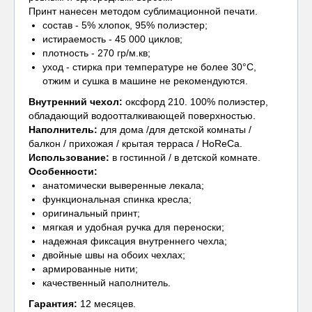
Принт нанесен методом сублимационной печати.
состав - 5% хлопок, 95% полиэстер;
истираемость - 45 000 циклов;
плотность - 270 гр/м.кв;
уход - стирка при температуре не более 30°С,
отжим и сушка в машине не рекомендуются.
Внутренний чехол
:
оксфорд 210. 100% полиэстер,
обладающий водоотталкивающей поверхностью.
Наполнитель:
для дома /для детской комнаты /
балкон / прихожая / крытая терраса / HoReCa.
Использование:
в гостинной / в детской комнате.
Особенности:
анатомически выверенные лекала;
функциональная спинка кресла;
оригинальный принт;
мягкая и удобная ручка для переноски;
надежная фиксация внутреннего чехла;
двойные швы на обоих чехлах;
армированные нити;
качественный наполнитель.
Гарантия:
12 месяцев.