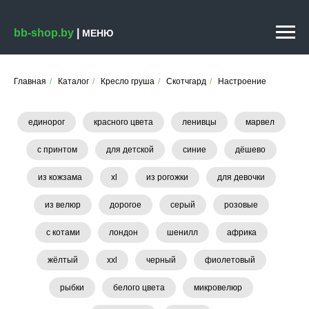
bb-shop.by
|
МЕНЮ
Главная
/
Каталог
/
Кресло груша
/
Скотчгард
/
Настроение
единорог
красного цвета
ленивцы
марвел
с принтом
для детской
синие
дёшево
из кожзама
xl
из рогожки
для девочки
из велюр
дорогое
серый
розовые
с котами
лондон
шенилл
африка
жёлтый
xxl
черный
фиолетовый
рыбки
белого цвета
микровелюр