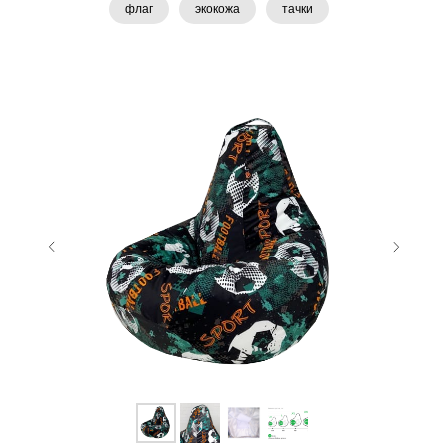
флаг
экокожа
тачки