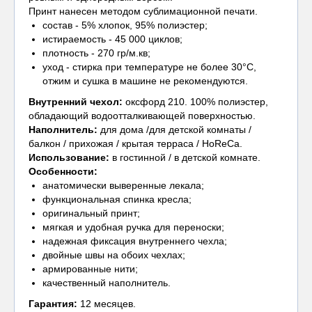
Принт нанесен методом сублимационной печати.
состав - 5% хлопок, 95% полиэстер;
истираемость - 45 000 циклов;
плотность - 270 гр/м.кв;
уход - стирка при температуре не более 30°С,
отжим и сушка в машине не рекомендуются.
Внутренний чехол
:
оксфорд 210. 100% полиэстер,
обладающий водоотталкивающей поверхностью.
Наполнитель:
для дома /для детской комнаты /
балкон / прихожая / крытая терраса / HoReCa.
Использование:
в гостинной / в детской комнате.
Особенности:
анатомически выверенные лекала;
функциональная спинка кресла;
оригинальный принт;
мягкая и удобная ручка для переноски;
надежная фиксация внутреннего чехла;
двойные швы на обоих чехлах;
армированные нити;
качественный наполнитель.
Гарантия:
12 месяцев.