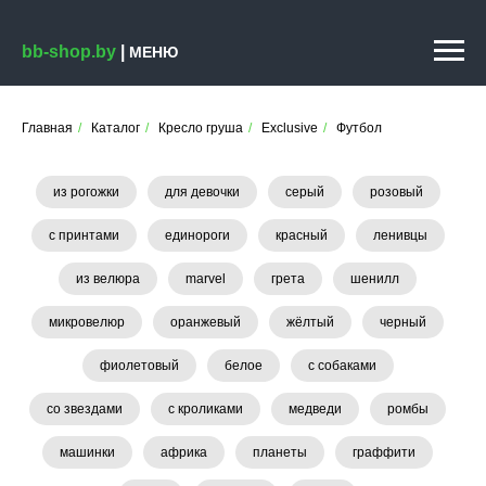
bb-shop.by
|
МЕНЮ
Главная
/
Каталог
/
Кресло груша
/
Exclusive
/
Футбол
из рогожки
для девочки
серый
розовый
с принтами
единороги
красный
ленивцы
из велюра
marvel
грета
шенилл
микровелюр
оранжевый
жёлтый
черный
фиолетовый
белое
с собаками
со звездами
с кроликами
медведи
ромбы
машинки
африка
планеты
граффити