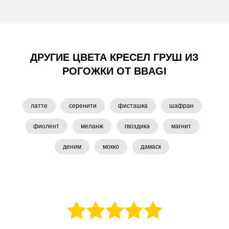
ДРУГИЕ ЦВЕТА КРЕСЕЛ ГРУШ ИЗ
РОГОЖКИ ОТ BBAGI
латте
серенити
фисташка
шафран
фиолент
меланж
гвоздика
магнит
деним
мокко
дамаск