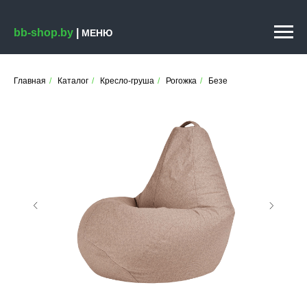
bb-shop.by
|
МЕНЮ
Главная
/
Каталог
/
Кресло-груша
/
Рогожка
/
Безе