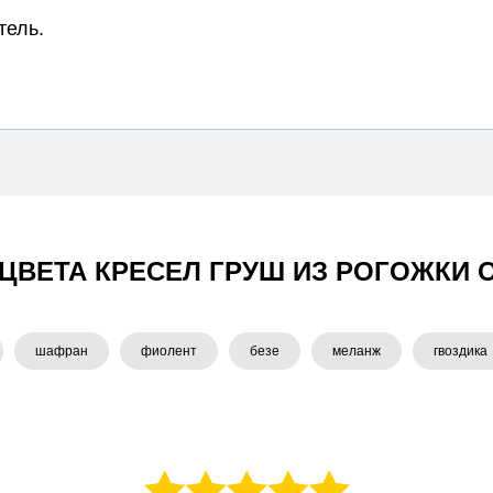
тель.
 ЦВЕТА КРЕСЕЛ ГРУШ ИЗ РОГОЖКИ О
шафран
фиолент
безе
меланж
гвоздика