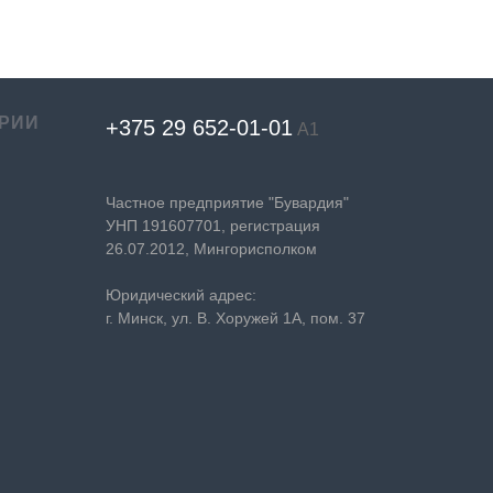
РИИ
+375 29 652-01-
01
А1
Частное предприятие "Бувардия"
УНП 191607701, регистрация
26.07.2012, Мингорисполком
Юридический адрес:
г. Минск, ул. В. Хоружей 1А, пом. 37