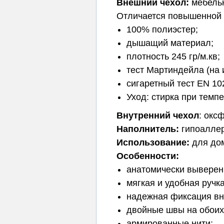
Внешний чехол:
мебельн
Отличается повышенной 
100% полиэстер;
дышащий материал;
плотность 245 гр/м.кв;
тест Мартиндейла (на 
сигаретный тест EN 102
Уход: стирка при темп
Внутренний чехол
: окс
Наполнитель:
гипоаллер
Использование:
для дом
Особенности:
анатомически выверен
мягкая и удобная ручк
надежная фиксация вн
двойные швы на обоих
армированные нити;