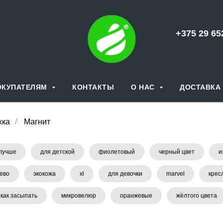
+375 29 6
ОКУПАТЕЛЯМ
КОНТАКТЫ
О НАС
ДОСТАВКА 
жка
/
Магнит
 лучше
для детской
фиолетовый
черный цвет
и
ево
экокожа
xl
для девочки
marvel
крес
как засыпать
микровелюр
оранжевые
жёлтого цвета