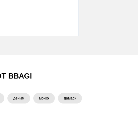
Т BBAGI
деним
мокко
дамаск