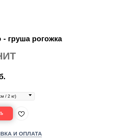
 - груша рогожка
НИТ
б.
Ь
ВКА И ОПЛАТА