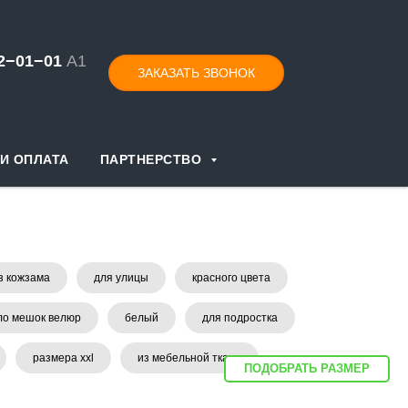
52−01−
0
1
А1
ЗАКАЗАТЬ ЗВОНОК
И ОПЛАТА
ПАРТНЕРСТВО
з кожзама
для улицы
красного цвета
ло мешок велюр
белый
для подростка
размера xxl
из мебельной ткани
ПОДОБРАТЬ РАЗМЕР