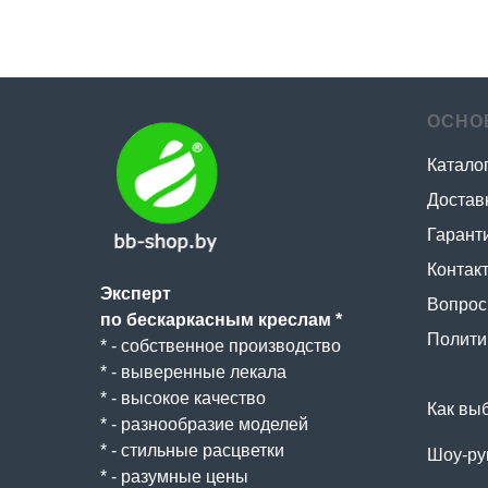
ОСНО
Катало
Достав
Гаранти
Контак
Эксперт
Вопрос 
по бескаркасным креслам *
Полити
* - собственное производство
* - выверенные лекала
* - высокое качество
Как вы
* - разнообразие моделей
* - стильные расцветки
Шоу-ру
* - разумные цены