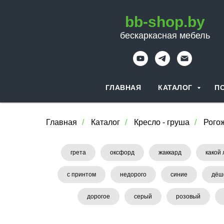
bb-shop.by
бескаркасная мебель
ГЛАВНАЯ
КАТАЛОГ
П
Главная
/
Каталог
/
Кресло - груша
/
Рого
грета
оксфорд
жаккард
какой
с принтом
недорого
синие
дёш
дорогое
серый
розовый