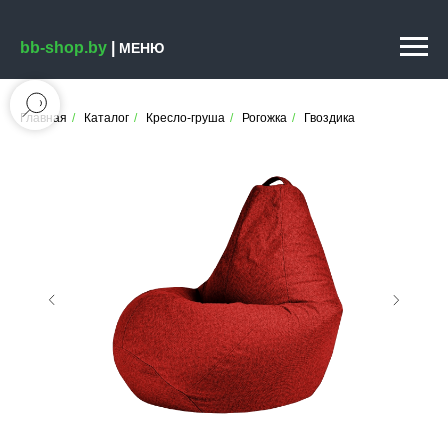
bb-shop.by
|
МЕНЮ
Главная
/
Каталог
/
Кресло-груша
/
Рогожка
/
Гвоздика