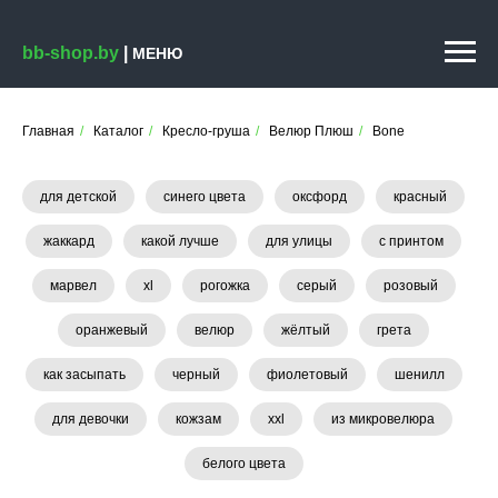
bb-shop.by
|
МЕНЮ
Главная
/
Каталог
/
Кресло-груша
/
Велюр Плюш
/
Bone
для детской
синего цвета
оксфорд
красный
жаккард
какой лучше
для улицы
с принтом
марвел
xl
рогожка
серый
розовый
оранжевый
велюр
жёлтый
грета
как засыпать
черный
фиолетовый
шенилл
для девочки
кожзам
xxl
из микровелюра
белого цвета