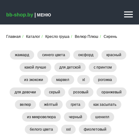
bb-shop.by
|
МЕНЮ
Главная
/
Каталог
/
Кресло груша
/
Велюр Плюш
/
Сирень
жаккард
синего цвета
оксфорд
красный
какой лучше
для детской
с принтом
из экокожи
марвел
xl
рогожка
для девочки
серый
розовый
оранжевый
велюр
жёлтый
грета
как засыпать
из микровелюра
черный
шенилл
белого цвета
xxl
фиолетовый