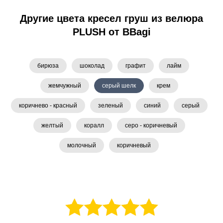
Другие цвета кресел груш из велюра
PLUSH от BBagi
бирюза
шоколад
графит
лайм
жемчужный
серый шелк
крем
коричнево - красный
зеленый
синий
серый
желтый
коралл
серо - коричневый
молочный
коричневый