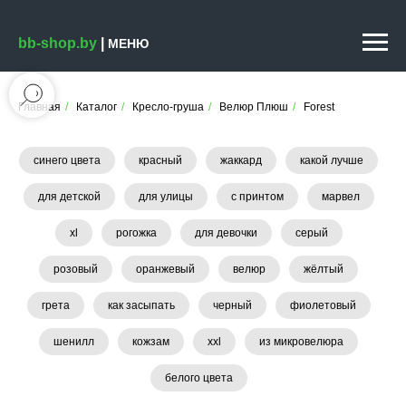
bb-shop.by
|
МЕНЮ
Главная
/
Каталог
/
Кресло-груша
/
Велюр Плюш
/
Forest
синего цвета
красный
жаккард
какой лучше
для детской
для улицы
с принтом
марвел
xl
рогожка
для девочки
серый
розовый
оранжевый
велюр
жёлтый
грета
как засыпать
черный
фиолетовый
шенилл
кожзам
xxl
из микровелюра
белого цвета