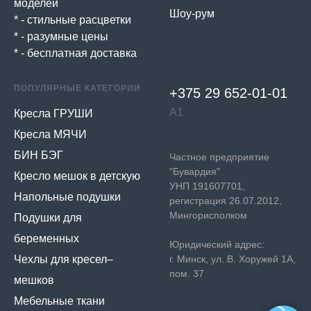
моделей
Шоу-рум
* - стильные расцветки
* - разумные цены
* - бесплатная доставка
ПОПУЛЯРНЫЕ КАТЕГОРИИ
+375 29 652-01-
01
А1
Кресла ГРУШИ
Кресла МЯЧИ
БИН БЭГ
Частное предприятие
"Бувардия"
Кресло мешок в детскую
УНП 191607701,
Напольные подушки
регистрация 26.07.2012,
Мингорисполком
Подушки для
беременных
Юридический адрес:
Чехлы для кресел–
г. Минск, ул. В. Хоружей 1А,
пом. 37
мешков
Мебельные ткани