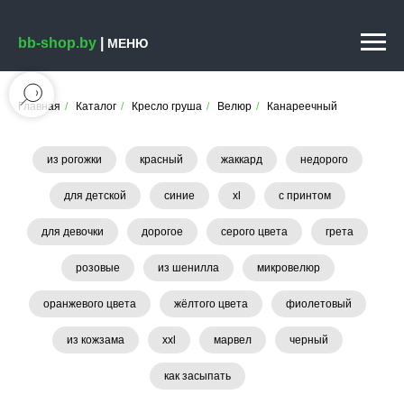
bb-shop.by
|
МЕНЮ
Главная
/
Каталог
/
Кресло груша
/
Велюр
/
Канареечный
из рогожки
красный
жаккард
недорого
для детской
синие
xl
с принтом
для девочки
дорогое
серого цвета
грета
розовые
из шенилла
микровелюр
оранжевого цвета
жёлтого цвета
фиолетовый
из кожзама
xxl
марвел
черный
как засыпать