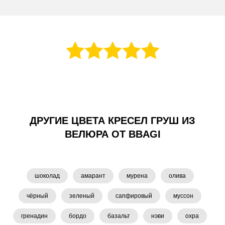
ДРУГИЕ ЦВЕТА КРЕСЕЛ ГРУШ ИЗ
ВЕЛЮРА ОТ BBAGI
шоколад
амарант
мурена
олива
чёрный
зеленый
сапфировый
муссон
гренадин
бордо
базальт
нэви
охра