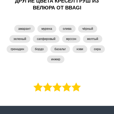
ДРУГИЕ ЦВЕТА КРЕСЕЛ ГРУШ ИЗ
ВЕЛЮРА ОТ BBAGI
амарант
мурена
олива
чёрный
зеленый
сапфировый
муссон
желтый
гренадин
бордо
базальт
нэви
охра
инжир