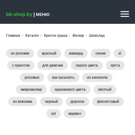
bb-shop.by
|
МЕНЮ
Главная
/
Каталог
/
Кресло груша
/
Велюр
/
Шоколад
из рогожки
красный
жаккард
синие
xl
с принтом
для девочки
серого цвета
грета
розовые
как засыпать
из шенилла
микровелюр
оранжевого цвета
жёлтый
из кожзама
черный
дорогое
фиолетовый
xxl
марвел