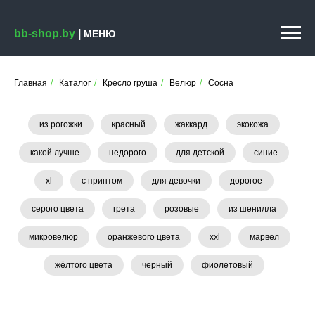
bb-shop.by
|
МЕНЮ
Главная
/
Каталог
/
Кресло груша
/
Велюр
/
Сосна
из рогожки
красный
жаккард
экокожа
какой лучше
недорого
для детской
синие
xl
с принтом
для девочки
дорогое
серого цвета
грета
розовые
из шенилла
микровелюр
оранжевого цвета
xxl
марвел
жёлтого цвета
черный
фиолетовый