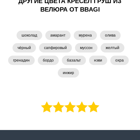
ДРУГИЕ ЦВЕТА КРЕСЕЛ ГРУШ ИЗ
ВЕЛЮРА ОТ BBAGI
шоколад
амарант
мурена
олива
чёрный
сапфировый
муссон
желтый
гренадин
бордо
базальт
нэви
охра
инжир