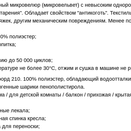
ый микровелюр (микровельвет) с невысоким однор
арения". Обладает свойством "антикоготь". Текстиль
тяжек, другим механическим повреждениям. Менее 
90% полиэстер;
питка;
нию до 50 000 циклов;
пературе не более 30°С, отжим и сушка в машине не 
орд 210. 100% полиэстер, обладающий водоотталк
генные шарики пенополистирола.
а / для детской комнаты / балкон / прихожая / крыта
ные лекала;
ая спинка кресла;
а для переноски;