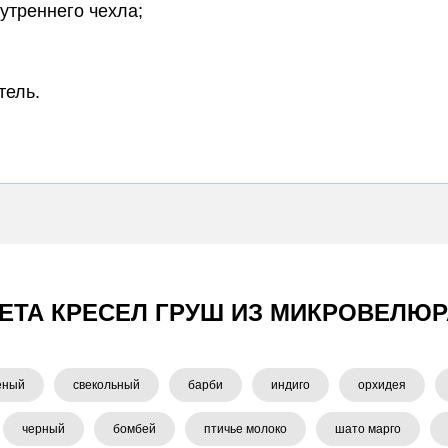
утреннего чехла;
тель.
ЕТА КРЕСЕЛ ГРУШ ИЗ МИКРОВЕЛЮР
еный
свекольный
барби
индиго
орхидея
черный
бомбей
птичье молоко
шато марго