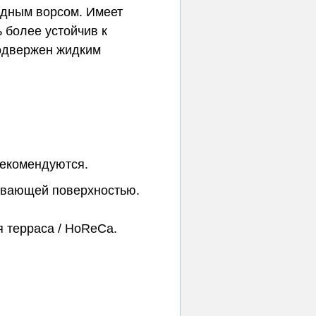
одным ворсом. Имеет
 более устойчив к
подвержен жидким
рекомендуются.
ивающей поверхностью.
я терраса / HoReCa.