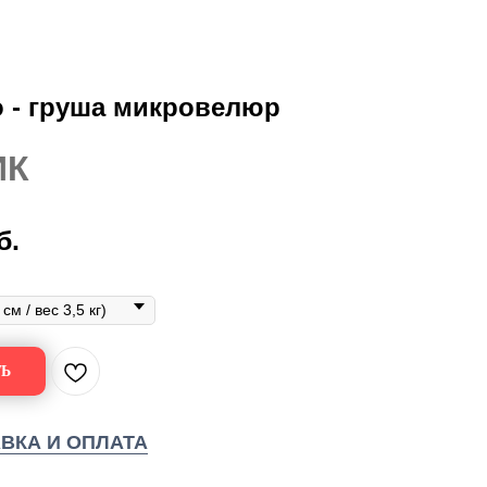
 - груша микровелюр
ИК
б.
Ь
ВКА И ОПЛАТА