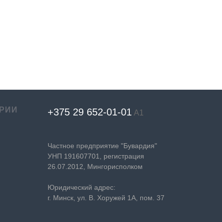
РИИ
+375 29 652-01-
01
А1
Частное предприятие "Бувардия"
УНП 191607701, регистрация
26.07.2012, Мингорисполком
Юридический адрес:
г. Минск, ул. В. Хоружей 1А, пом. 37