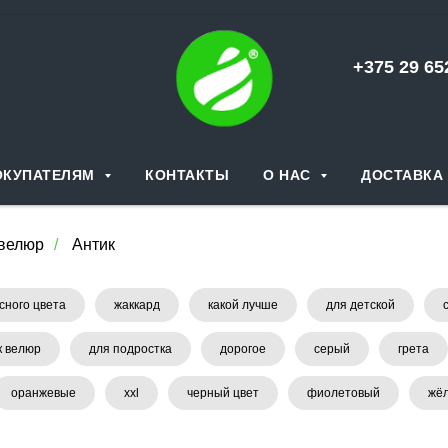
+375 29 6
ОКУПАТЕЛЯМ
КОНТАКТЫ
О НАС
ДОСТАВКА 
велюр
/
Антик
сного цвета
жаккард
какой лучше
для детской
к велюр
для подростка
дорогое
серый
грета
оранжевые
xxl
черный цвет
фиолетовый
жёл