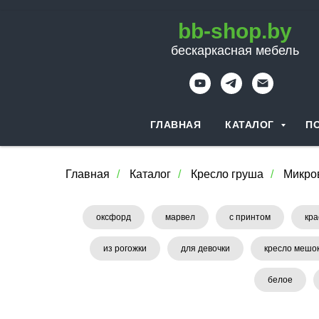
bb-shop.by
бескаркасная мебель
ГЛАВНАЯ
КАТАЛОГ
П
Главная
/
Каталог
/
Кресло груша
/
Микро
оксфорд
марвел
с принтом
кра
из рогожки
для девочки
кресло мешо
белое