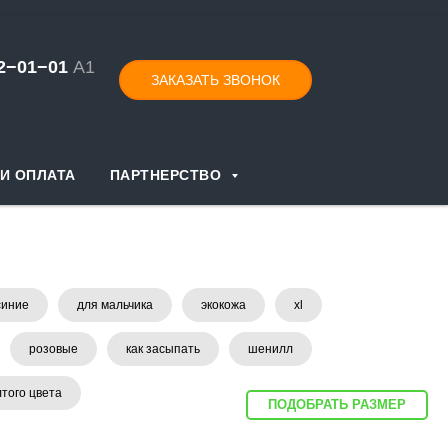
52−01−
0
1
А1
ЗАКАЗАТЬ ЗВОНОК
И ОПЛАТА
ПАРТНЕРСТВО
синие
для мальчика
экокожа
xl
розовые
как засыпать
шенилл
того цвета
ПОДОБРАТЬ РАЗМЕР