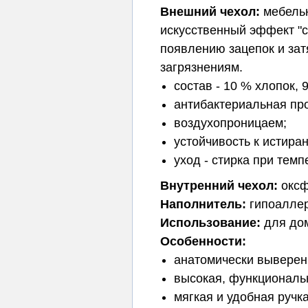
Внешний чехол:
мебельн
искусственный эффект "ст
появлению зацепок и за
загрязнениям.
состав - 10 % хлопок, 
антибактериальная про
воздухопроницаем;
устойчивость к истира
уход - стирка при тем
Внутренний чехол
:
оксф
Наполнитель:
гипоаллер
Использование:
для дом
Особенности:
анатомически выверен
высокая, функциональн
мягкая и удобная ручк