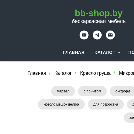
bb-shop.by
бескаркасная мебель
ГЛАВНАЯ
КАТАЛОГ
П
Главная
/
Каталог
/
Кресло груша
/
Микро
марвел
с принтом
оксфорд
кресло мешок велюр
для подростка
жё