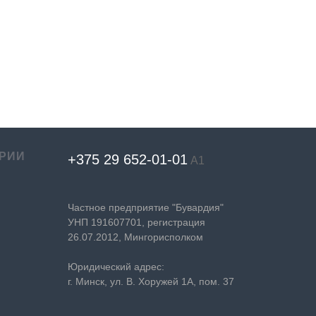
РИИ
+375 29 652-01-
01
А1
Частное предприятие "Бувардия"
УНП 191607701, регистрация
26.07.2012, Мингорисполком
Юридический адрес:
г. Минск, ул. В. Хоружей 1А, пом. 37