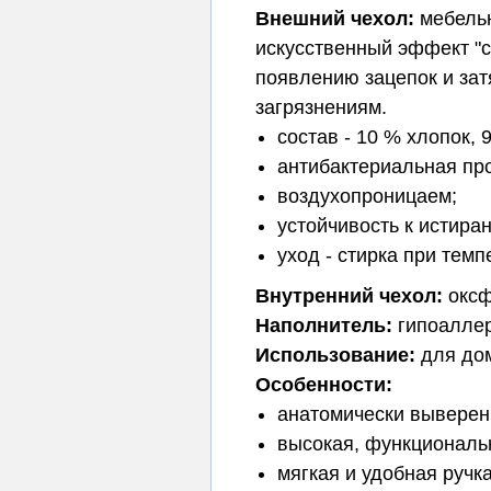
Внешний чехол:
мебельн
искусственный эффект "ст
появлению зацепок и за
загрязнениям.
состав - 10 % хлопок, 
антибактериальная про
воздухопроницаем;
устойчивость к истира
уход - стирка при тем
Внутренний чехол
:
оксф
Наполнитель:
гипоаллер
Использование:
для дом
Особенности:
анатомически выверен
высокая, функциональн
мягкая и удобная ручк