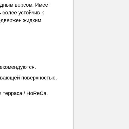
одным ворсом. Имеет
 более устойчив к
подвержен жидким
рекомендуются.
ивающей поверхностью.
я терраса / HoReCa.