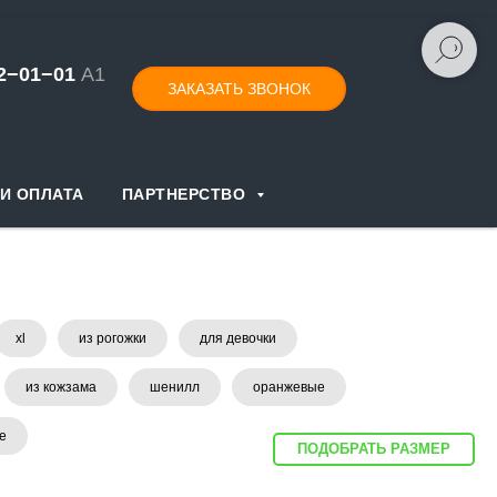
52−01−
0
1
А1
ЗАКАЗАТЬ ЗВОНОК
И ОПЛАТА
ПАРТНЕРСТВО
xl
из рогожки
для девочки
из кожзама
шенилл
оранжевые
е
ПОДОБРАТЬ РАЗМЕР