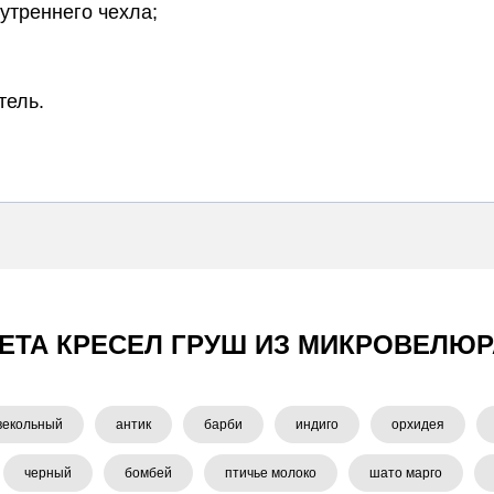
утреннего чехла;
тель.
ЕТА КРЕСЕЛ ГРУШ ИЗ МИКРОВЕЛЮР
векольный
антик
барби
индиго
орхидея
черный
бомбей
птичье молоко
шато марго