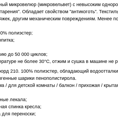
ый микровелюр (микровельвет) с невысоким однор
арения". Обладает свойством "антикоготь". Текстиль
тяжек, другим механическим повреждениям. Менее 
90% полиэстер;
питка;
нию до 50 000 циклов;
пературе не более 30°С, отжим и сушка в машине не 
орд 210. 100% полиэстер, обладающий водоотталк
генные шарики пенополистирола.
а / для детской комнаты / балкон / прихожая / крыта
ные лекала;
ая спинка кресла;
а для переноски;