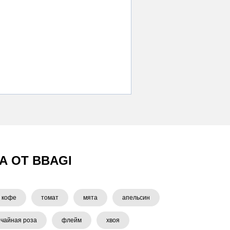
А ОТ BBAGI
кофе
томат
мята
апельсин
чайная роза
флейм
хвоя