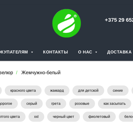
+375 29 6
ОКУПАТЕЛЯМ
КОНТАКТЫ
О НАС
ДОСТАВКА 
велюр
/
Жемчужно-белый
красного цвета
жаккард
для детской
синие
дорогое
серый
грета
розовые
как засыпать
лтого цвета
xxl
черный цвет
фиолетовый
бело