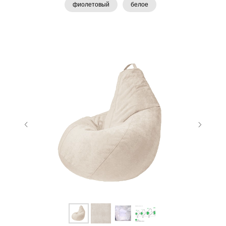
фиолетовый
белое