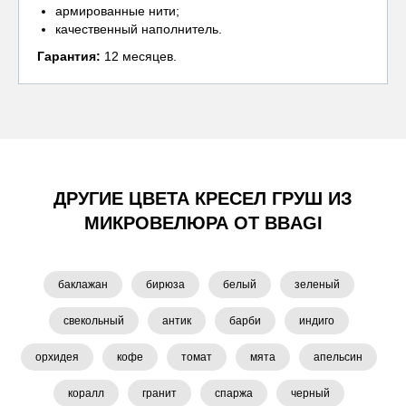
армированные нити;
качественный наполнитель.
Гарантия:
12 месяцев.
ДРУГИЕ ЦВЕТА КРЕСЕЛ ГРУШ ИЗ
МИКРОВЕЛЮРА ОТ BBAGI
баклажан
бирюза
белый
зеленый
свекольный
антик
барби
индиго
орхидея
кофе
томат
мята
апельсин
коралл
гранит
спаржа
черный