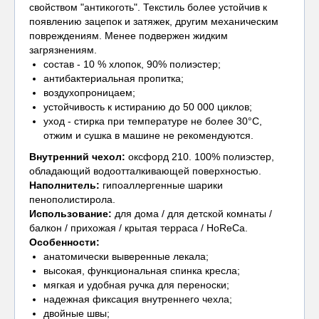
свойством "антикоготь". Текстиль более устойчив к
появлению зацепок и затяжек, другим механическим
повреждениям. Менее подвержен жидким
загрязнениям.
состав - 10 % хлопок, 90% полиэстер;
антибактериальная пропитка;
воздухопроницаем;
устойчивость к истиранию до 50 000 циклов;
уход - стирка при температуре не более 30°С,
отжим и сушка в машине не рекомендуются.
Внутренний чехол
:
оксфорд 210. 100% полиэстер,
обладающий водоотталкивающей поверхностью.
Наполнитель:
гипоаллергенные шарики
пенополистирола.
Использование:
для дома / для детской комнаты /
балкон / прихожая / крытая терраса / HoReCa.
Особенности:
анатомически выверенные лекала;
высокая, функциональная спинка кресла;
мягкая и удобная ручка для переноски;
надежная фиксация внутреннего чехла;
двойные швы;