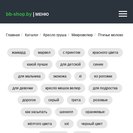
bb-shop.by
|
МЕНЮ
Главная
/
Каталог
/
Кресло груша
/
Микровелюр
/
Птичье молоко
жаккард
марвел
с принтом
красного цвета
какой лучше
для детской
синие
для мальчика
экокожа
xl
из рогожки
для девочки
кресло мешок велюр
для подростка
дорогое
серый
грета
розовые
как засыпать
шенилл
оранжевые
жёлтого цвета
xxl
черный цвет