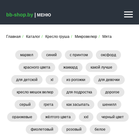
bb-shop.by
|
МЕНЮ
Главная
/
Каталог
/
Кресло груша
/
Микровелюр
/
Мята
марвел
синий
с принтом
оксфорд
красного цвета
жаккард
какой лучше
для детской
xl
из рогожки
для девочки
кресло мешок велюр
для подростка
дорогое
серый
грета
как засыпать
шенилл
оранжевые
жёлтого цвета
xxl
черный цвет
фиолетовый
розовый
белое