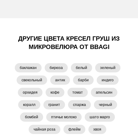
ДРУГИЕ ЦВЕТА КРЕСЕЛ ГРУШ ИЗ
МИКРОВЕЛЮРА ОТ BBAGI
баклажан
бирюза
белый
зеленый
свекольный
антик
барби
индиго
орхидея
кофе
томат
апельсин
коралл
гранит
спаржа
черный
бомбей
птичье молоко
шато марго
чайная роза
флейм
хвоя