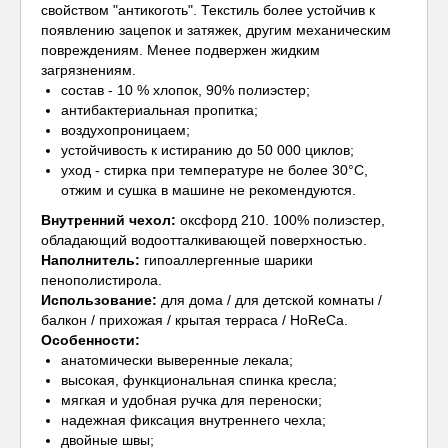
свойством "антикоготь". Текстиль более устойчив к
появлению зацепок и затяжек, другим механическим
повреждениям. Менее подвержен жидким
загрязнениям.
состав - 10 % хлопок, 90% полиэстер;
антибактериальная пропитка;
воздухопроницаем;
устойчивость к истиранию до 50 000 циклов;
уход - стирка при температуре не более 30°С,
отжим и сушка в машине не рекомендуются.
Внутренний чехол
:
оксфорд 210. 100% полиэстер,
обладающий водоотталкивающей поверхностью.
Наполнитель:
гипоаллергенные шарики
пенополистирола.
Использование:
для дома / для детской комнаты /
балкон / прихожая / крытая терраса / HoReCa.
Особенности:
анатомически выверенные лекала;
высокая, функциональная спинка кресла;
мягкая и удобная ручка для переноски;
надежная фиксация внутреннего чехла;
двойные швы;