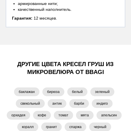
армированные нити;
качественный наполнитель.
Гарантия:
12 месяцев.
ДРУГИЕ ЦВЕТА КРЕСЕЛ ГРУШ ИЗ
МИКРОВЕЛЮРА ОТ BBAGI
баклажан
бирюза
белый
зеленый
свекольный
антик
барби
индиго
орхидея
кофе
томат
мята
апельсин
коралл
гранит
спаржа
черный