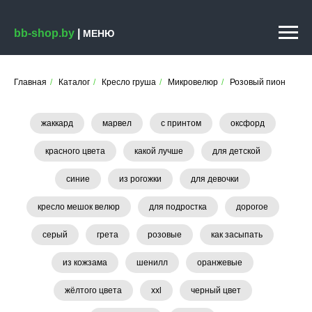
bb-shop.by
|
МЕНЮ
Главная
/
Каталог
/
Кресло груша
/
Микровелюр
/
Розовый пион
жаккард
марвел
с принтом
оксфорд
красного цвета
какой лучше
для детской
синие
из рогожки
для девочки
кресло мешок велюр
для подростка
дорогое
серый
грета
розовые
как засыпать
из кожзама
шенилл
оранжевые
жёлтого цвета
xxl
черный цвет